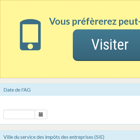
Vous préfèrerez peut-
Le site officiel des annonces légales
d'entreprises
1. Contenu
2. Parution / Tarif / Justificatifs
3. Coo
Visiter
>
Annonce légale
>
Divers
> Cession de droit au bail
Divers - Cession de droit au bail
Date de l'AG
Ville du service des impôts des entreprises (SIE)