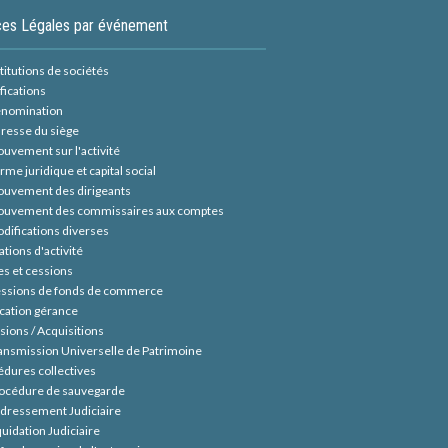
es Légales par événement
itutions de sociétés
fications
nomination
resse du siège
uvement sur l'activité
rme juridique et capital social
uvement des dirigeants
uvement des commissaires aux comptes
difications diverses
tions d'activité
es et cessions
ssions de fonds de commerce
cation gérance
sions / Acquisitions
ansmission Universelle de Patrimoine
édures collectives
océdure de sauvegarde
dressement Judiciaire
quidation Judiciaire