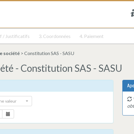
f / Justificatifs
3. Coordonnées
4. Paiement
e société
> Constitution SAS - SASU
iété - Constitution SAS - SASU
Ape
ne valeur
obt