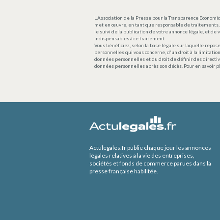
L'Association de la Presse pour la Transparence Economiq
met en œuvre, en tant que responsable de traitements, 
le suivi de la publication de votre annonce légale, et d
indispensables à ce traitement.
Vous bénéficiez, selon la base légale sur laquelle repose
personnelles qui vous concerne, d'un droit à la limitation
données personnelles et du droit de définir des directiv
données personnelles après son décès. Pour en savoir p
Actulegales.fr publie chaque jour les annonces
légales relatives à la vie des entreprises,
sociétés et fonds de commerce parues dans la
presse française habilitée.