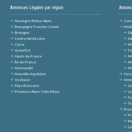
Annonces Légales par région
Annonc
Auvergne-Rhône-Alpes
Const
Bourgogne-Franche-Comté
Modi
Bretagne
Dé
Centre-Val de Loire
Ad
Corse
Mo
Grand Est
Fo
Hauts-de-France
Mo
Île-de-France
Mo
Normandie
Mo
Nouvelle-Aquitaine
Cessa
Occitanie
Vent
Pays de la Loire
Ce
Provence-Alpes-Côte d'Azur
Lo
Fu
Tr
Proc
Pr
Re
Li