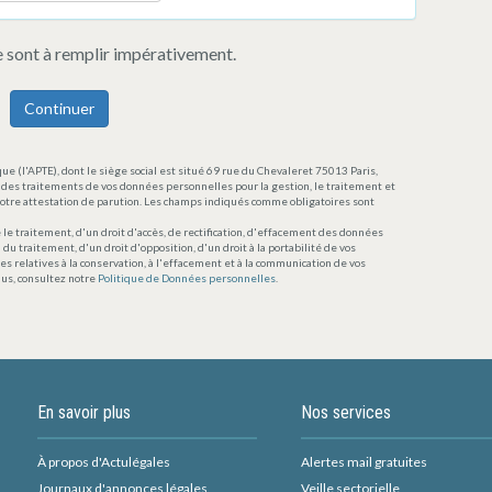
 sont à remplir impérativement.
Continuer
ue (l'APTE), dont le siège social est situé 69 rue du Chevaleret 75013 Paris,
des traitements de vos données personnelles pour la gestion, le traitement et
e votre attestation de parution. Les champs indiqués comme obligatoires sont
 le traitement, d'un droit d'accès, de rectification, d'effacement des données
 du traitement, d'un droit d'opposition, d'un droit à la portabilité de vos
es relatives à la conservation, à l'effacement et à la communication de vos
lus, consultez notre
Politique de Données personnelles
.
En savoir plus
Nos services
À propos d'Actulégales
Alertes mail gratuites
Journaux d'annonces légales
Veille sectorielle