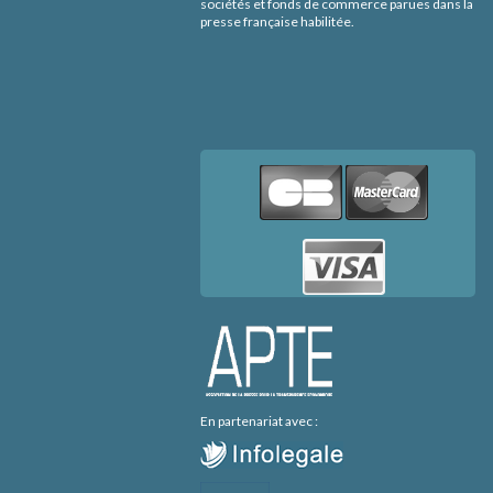
sociétés et fonds de commerce parues dans la
presse française habilitée.
En partenariat avec :