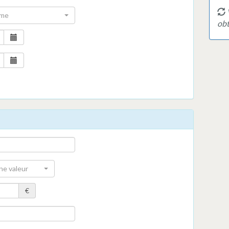
rme
obt
ne valeur
€