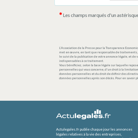
Les champs marqués d'un astérisque
L'Association de la Presse pour la Transparence Economiq
met en œuvre, en tant que responsable de traitements, 
le suivi de la publication de votre annonce légale, et d
indispensables à ce traitement.
Vous bénéficiez, selon la base légale sur laquelle repose
personnelles qui vous concerne, d'un droit à la limitation
données personnelles et du droit de définir des directiv
données personnelles après son décès. Pour en savoir p
Actulegales.fr publie chaque jour les annonces
légales relatives à la vie des entreprises,