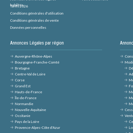
habilités
Tarifs 2026
Conditions générales d'utilisation
Conditions générales de vente
Données personnelles
Annonces Légales par région
Annonc
Auvergne-Rhône-Alpes
Const
Bourgogne-Franche-Comté
Modi
Bretagne
Dé
Centre-Val de Loire
Ad
Corse
Mo
Grand Est
Fo
Hauts-de-France
Mo
Île-de-France
Mo
Normandie
Mo
Nouvelle-Aquitaine
Cessa
Occitanie
Vent
Pays de la Loire
Ce
Provence-Alpes-Côte d'Azur
Lo