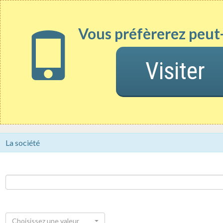
Vous préfèrerez peut-
Le site officiel des annonces légales
d'entreprises
1. Contenu
2. Parution / Tarif / Justificatifs
3. Coo
Visiter
>
Annonce légale
>
Modification de société
> Transformatio
Modification de société - Trans
La société
Choisissez une valeur