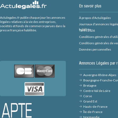
En savoir plus
Actulegales.fr publie chaque jour les annonces
À propos d'Actulégales
légales relatives à la vie des entreprises,
Journaux d'annonces légal
sociétés et fonds de commerce parues dans la
habilités
presse française habilitée.
Tarifs 2026
Conditions générales d'util
Conditions générales de ve
Données personnelles
Annonces Légales par r
Auvergne-Rhône-Alpes
Bourgogne-Franche-Co
Bretagne
Centre-Val de Loire
Corse
Grand Est
Hauts-de-France
Île-de-France
Normandie